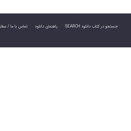
SEARCH جستجو در کتاب دانلود
راهنمای دانلود
Contact Us / Order Book | تماس با