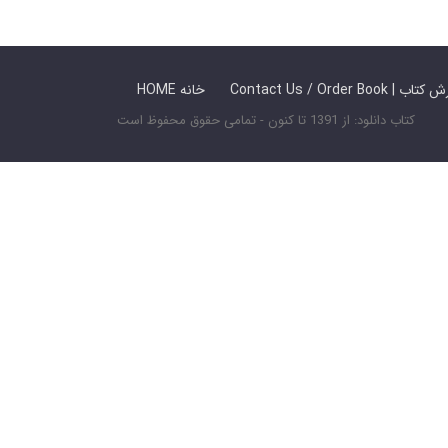
 ما / سفارش کتاب
HOME خانه
کتاب دانلود: از 1391 تا کنون - تمامی حقوق محفوظ است