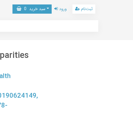
ثبت‌نام
ورود
سبد خرید
0
parities
alth
0190624149,
78-