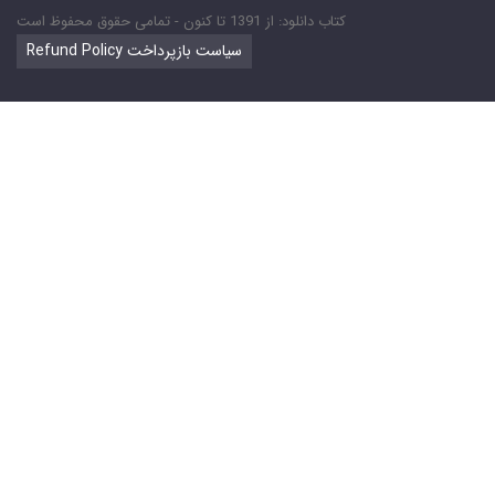
کتاب دانلود: از 1391 تا کنون - تمامی حقوق محفوظ است
Refund Policy سیاست بازپرداخت