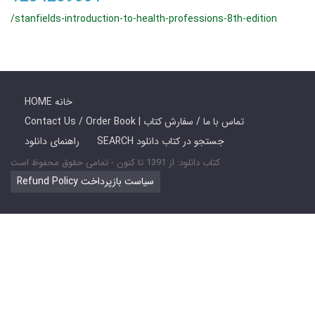
/stanfields-introduction-to-health-professions-8th-edition
HOME خانه
Contact Us / Order Book | تماس با ما / سفارش کتاب
SEARCH جستجو در کتاب دانلود
راهنمای دانلود
کتاب دانلود: از 1391 تا کنون - تمامی حقوق محفوظ است
Refund Policy سیاست بازپرداخت