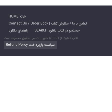
HOME خانه
Contact Us / Order Book | تماس با ما / سفارش کتاب
SEARCH جستجو در کتاب دانلود
راهنمای دانلود
کتاب دانلود: از 1391 تا کنون - تمامی حقوق محفوظ است
Refund Policy سیاست بازپرداخت