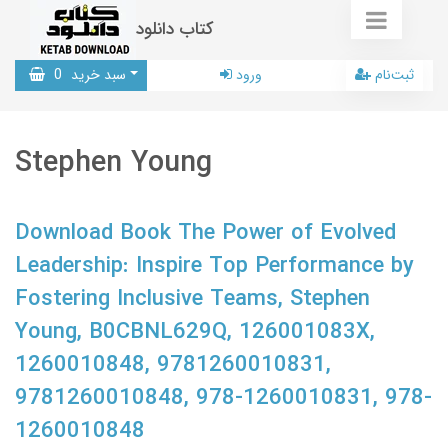
کتاب دانلود
ثبت‌نام
ورود
سبد خرید
0
Stephen Young
Download Book The Power of Evolved
Leadership: Inspire Top Performance by
Fostering Inclusive Teams, Stephen
Young, B0CBNL629Q, 126001083X,
1260010848, 9781260010831,
9781260010848, 978-1260010831, 978-
1260010848