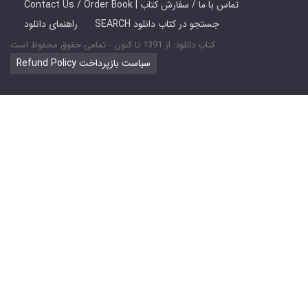
Contact Us / Order Book | تماس با ما / سفارش کتاب
SEARCH جستجو در کتاب دانلود
راهنمای دانلود
کتاب دانلود: از 1391 تا کنون - تمامی حقوق محفوظ است
Refund Policy سیاست بازپرداخت