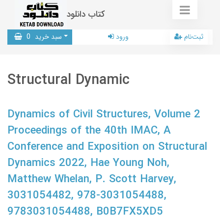
کتاب دانلود
ثبت‌نام
ورود
سبد خرید
0
Structural Dynamic
Dynamics of Civil Structures, Volume 2
Proceedings of the 40th IMAC, A
Conference and Exposition on Structural
Dynamics 2022, Hae Young Noh,
Matthew Whelan, P. Scott Harvey,
3031054482, 978-3031054488,
9783031054488, B0B7FX5XD5