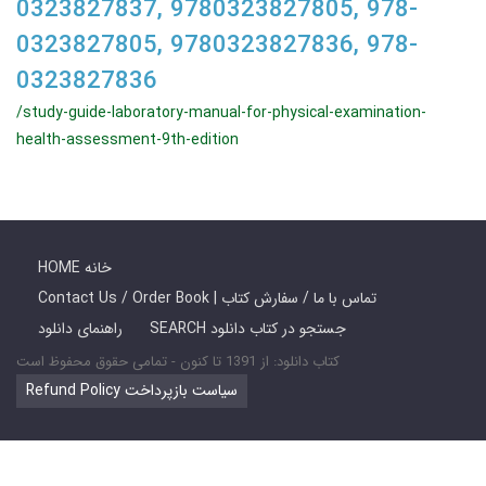
0323827837, 9780323827805, 978-
0323827805, 9780323827836, 978-
0323827836
/study-guide-laboratory-manual-for-physical-examination-
health-assessment-9th-edition
HOME خانه
Contact Us / Order Book | تماس با ما / سفارش کتاب
SEARCH جستجو در کتاب دانلود
راهنمای دانلود
کتاب دانلود: از 1391 تا کنون - تمامی حقوق محفوظ است
Refund Policy سیاست بازپرداخت