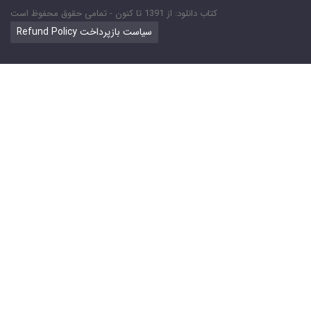
کتاب دانلود: از 1391 تا کنون - تمامی حقوق محفوظ است
Refund Policy سیاست بازپرداخت