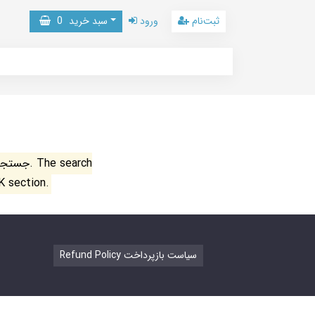
ثبت‌نام
ورود
سبد خرید
0
جستجو ن
K section.
Refund Policy سیاست بازپرداخت