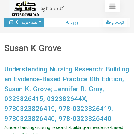
کتاب دانلود
ثبت‌نام
ورود
سبد خرید
0
Susan K Grove
Understanding Nursing Research: Building
an Evidence-Based Practice 8th Edition,
Susan K. Grove; Jennifer R. Gray,
0323826415, 032382644X,
9780323826419, 978-0323826419,
9780323826440, 978-0323826440
/understanding-nursing-research-building-an-evidence-based-