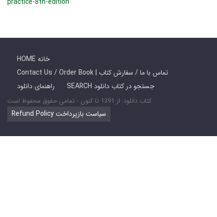
practice-8th-edition
HOME خانه
Contact Us / Order Book | تماس با ما / سفارش کتاب
SEARCH جستجو در کتاب دانلود
راهنمای دانلود
کتاب دانلود: از 1391 تا کنون - تمامی حقوق محفوظ است
Refund Policy سیاست بازپرداخت