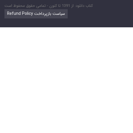
کتاب دانلود: از 1391 تا کنون - تمامی حقوق محفوظ است
Refund Policy سیاست بازپرداخت