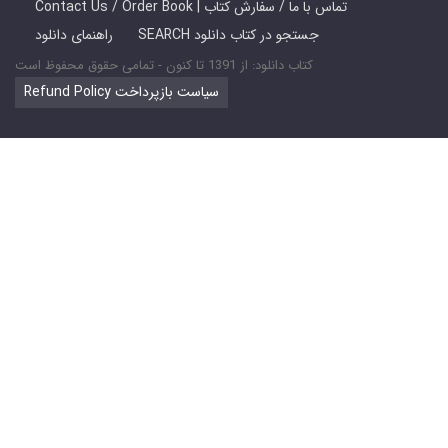
Contact Us / Order Book | تماس با ما / سفارش کتاب
SEARCH جستجو در کتاب دانلود
راهنمای دانلود
کتاب دانلود: از 1391 تا کنون - تمامی حقوق محفوظ است
Refund Policy سیاست بازپرداخت