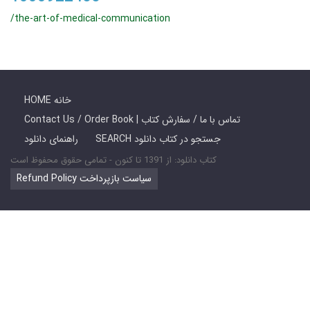
/the-art-of-medical-communication
HOME خانه
Contact Us / Order Book | تماس با ما / سفارش کتاب
SEARCH جستجو در کتاب دانلود
راهنمای دانلود
کتاب دانلود: از 1391 تا کنون - تمامی حقوق محفوظ است
Refund Policy سیاست بازپرداخت