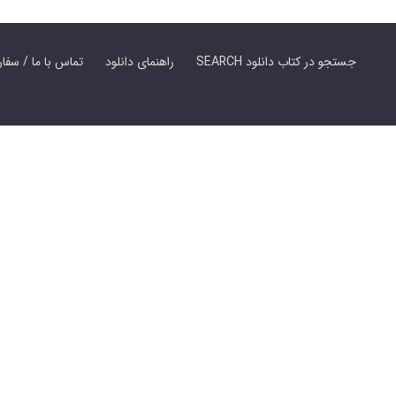
SEARCH جستجو در کتاب دانلود
راهنمای دانلود
Contact Us / Order Book | تماس با