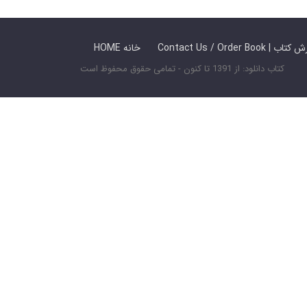
 ما / سفارش کتاب
HOME خانه
کتاب دانلود: از 1391 تا کنون - تمامی حقوق محفوظ است