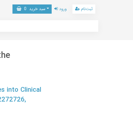
ثبت‌نام
ورود
سبد خرید
0
the
 into Clinical
2272726,