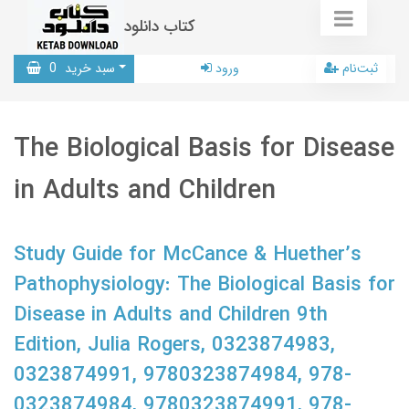
کتاب دانلود
ثبت‌نام
ورود
سبد خرید
0
The Biological Basis for Disease
in Adults and Children
Study Guide for McCance & Huether’s
Pathophysiology: The Biological Basis for
Disease in Adults and Children 9th
Edition, Julia Rogers, 0323874983,
0323874991, 9780323874984, 978-
0323874984, 9780323874991, 978-