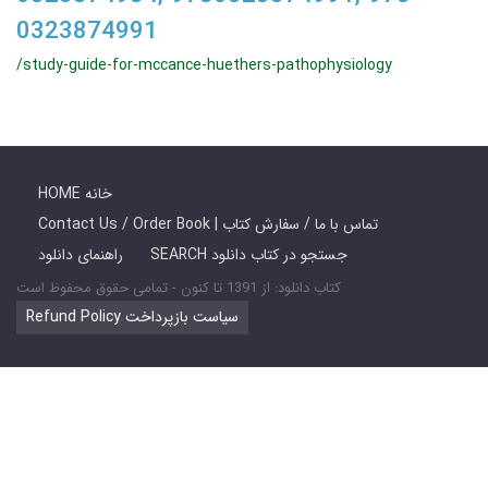
0323874991
/study-guide-for-mccance-huethers-pathophysiology
HOME خانه
Contact Us / Order Book | تماس با ما / سفارش کتاب
SEARCH جستجو در کتاب دانلود
راهنمای دانلود
کتاب دانلود: از 1391 تا کنون - تمامی حقوق محفوظ است
Refund Policy سیاست بازپرداخت