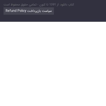
کتاب دانلود: از 1391 تا کنون - تمامی حقوق محفوظ است
Refund Policy سیاست بازپرداخت