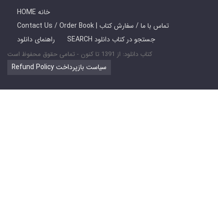
HOME خانه
Contact Us / Order Book | تماس با ما / سفارش کتاب
SEARCH جستجو در کتاب دانلود
راهنمای دانلود
کتاب دانلود: از 1391 تا کنون - تمامی حقوق محفوظ است
Refund Policy سیاست بازپرداخت