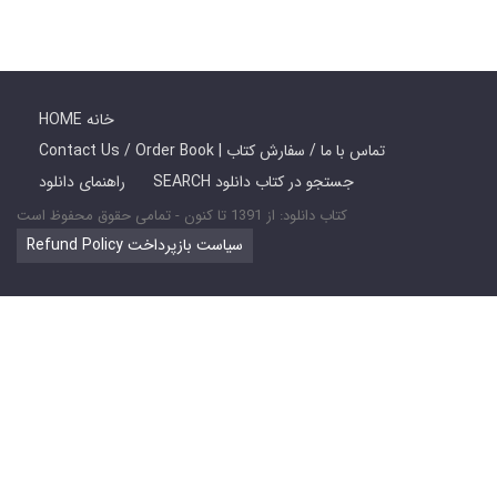
HOME خانه
Contact Us / Order Book | تماس با ما / سفارش کتاب
SEARCH جستجو در کتاب دانلود
راهنمای دانلود
کتاب دانلود: از 1391 تا کنون - تمامی حقوق محفوظ است
Refund Policy سیاست بازپرداخت