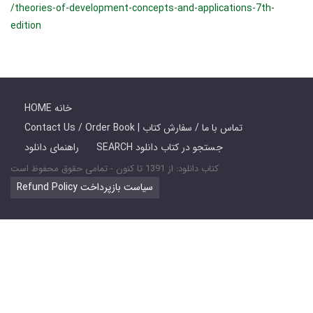
/theories-of-development-concepts-and-applications-7th-
edition
HOME خانه
Contact Us / Order Book | تماس با ما / سفارش کتاب
SEARCH جستجو در کتاب دانلود
راهنمای دانلود
کتاب دانلود: از 1391 تا کنون - تمامی حقوق محفوظ است
Refund Policy سیاست بازپرداخت