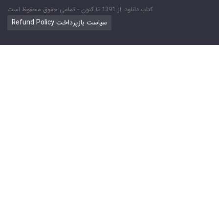
کتاب دانلود: از 1391 تا کنون - تمامی حقوق محفوظ است
Refund Policy سیاست بازپرداخت