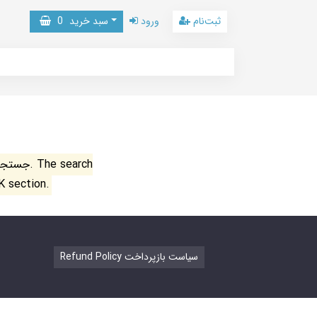
ثبت‌نام
ورود
سبد خرید
0
جستجو ن
K section.
Refund Policy سیاست بازپرداخت