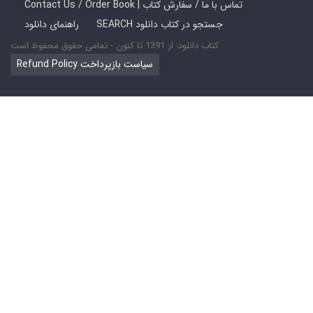
Contact Us / Order Book | تماس با ما / سفارش کتاب
SEARCH جستجو در کتاب دانلود
راهنمای دانلود
کتاب دانلود: از 1391 تا کنون - تمامی حقوق محفوظ است
Refund Policy سیاست بازپرداخت