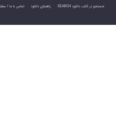
SEARCH جستجو در کتاب دانلود
راهنمای دانلود
Contact Us / Order Book | تماس با