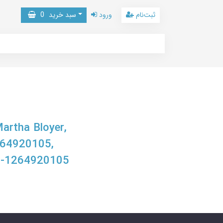
ثبت‌نام
ورود
سبد خرید
0
Martha Bloyer,
1264920105,
8-1264920105