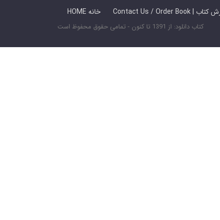
 ما / سفارش کتاب
HOME خانه
کتاب دانلود: از 1391 تا کنون - تمامی حقوق محفوظ است