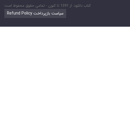
کتاب دانلود: از 1391 تا کنون - تمامی حقوق محفوظ است
Refund Policy سیاست بازپرداخت