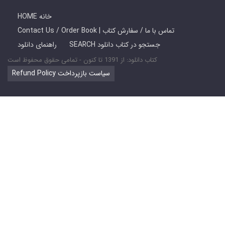
HOME خانه
Contact Us / Order Book | تماس با ما / سفارش کتاب
SEARCH جستجو در کتاب دانلود
راهنمای دانلود
کتاب دانلود: از 1391 تا کنون - تمامی حقوق محفوظ است
Refund Policy سیاست بازپرداخت