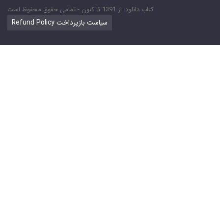
کتاب دانلود: از 1391 تا کنون - تمامی حقوق محفوظ است
Refund Policy سیاست بازپرداخت