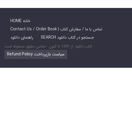
HOME خانه
Contact Us / Order Book | تماس با ما / سفارش کتاب
SEARCH جستجو در کتاب دانلود
راهنمای دانلود
کتاب دانلود: از 1391 تا کنون - تمامی حقوق محفوظ است
Refund Policy سیاست بازپرداخت