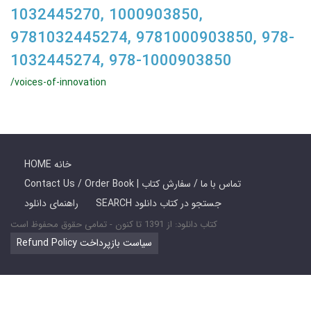
1032445270, 1000903850,
9781032445274, 9781000903850, 978-
1032445274, 978-1000903850
/voices-of-innovation
HOME خانه
Contact Us / Order Book | تماس با ما / سفارش کتاب
SEARCH جستجو در کتاب دانلود
راهنمای دانلود
کتاب دانلود: از 1391 تا کنون - تمامی حقوق محفوظ است
Refund Policy سیاست بازپرداخت