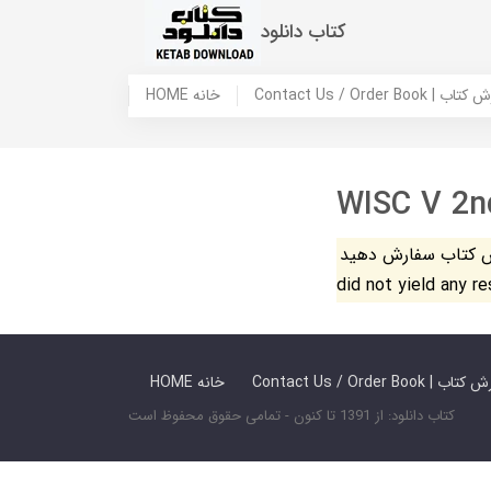
کتاب دانلود
 ما / سفارش کتاب
HOME خانه
WISC V 2nd
فارش دهید. The search
did not yield any r
 ما / سفارش کتاب
HOME خانه
کتاب دانلود: از 1391 تا کنون - تمامی حقوق محفوظ است