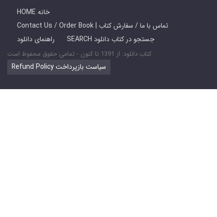
HOME خانه
Contact Us / Order Book | تماس با ما / سفارش کتاب
SEARCH جستجو در کتاب دانلود
راهنمای دانلود
کتاب دانلود: از 1391 تا کنون - تمامی حقوق محفوظ است
Refund Policy سیاست بازپرداخت