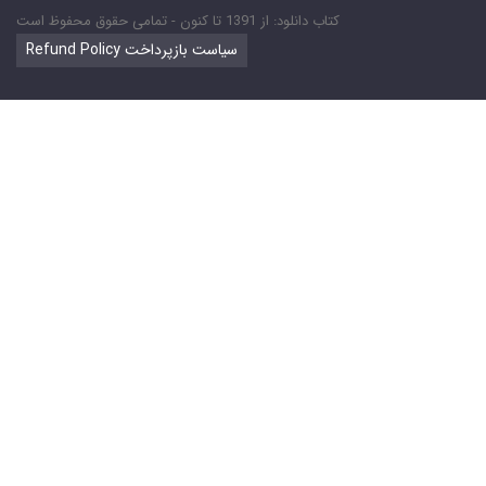
کتاب دانلود: از 1391 تا کنون - تمامی حقوق محفوظ است
Refund Policy سیاست بازپرداخت