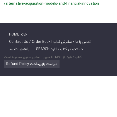
/alternative-acquisition-models-and-financial-innovation
HOME خانه
Contact Us / Order Book | تماس با ما / سفارش کتاب
SEARCH جستجو در کتاب دانلود
راهنمای دانلود
کتاب دانلود: از 1391 تا کنون - تمامی حقوق محفوظ است
Refund Policy سیاست بازپرداخت