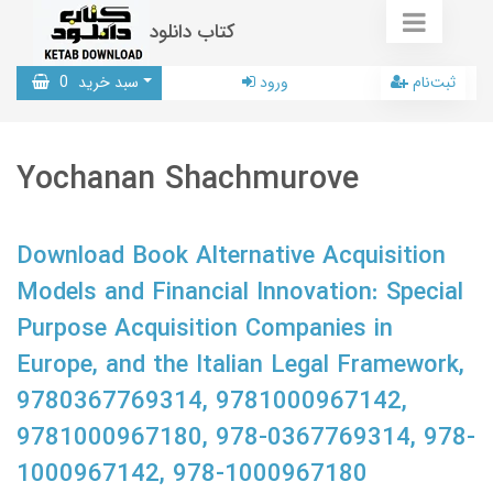
کتاب دانلود
ثبت‌نام
ورود
سبد خرید
0
Yochanan Shachmurove
Download Book Alternative Acquisition
Models and Financial Innovation: Special
Purpose Acquisition Companies in
Europe, and the Italian Legal Framework,
9780367769314, 9781000967142,
9781000967180, 978-0367769314, 978-
1000967142, 978-1000967180