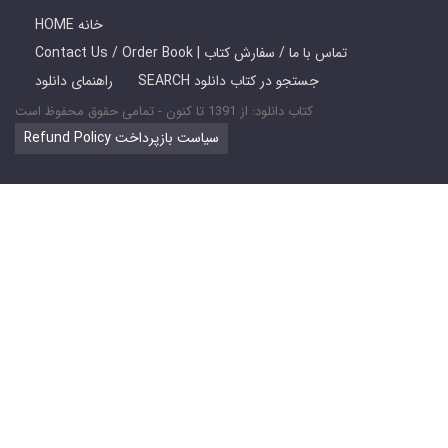
HOME خانه
Contact Us / Order Book | تماس با ما / سفارش کتاب
SEARCH جستجو در کتاب دانلود
راهنمای دانلود
کتاب دانلود: از 1391 تا کنون - تمامی حقوق محفوظ است
Refund Policy سیاست بازپرداخت