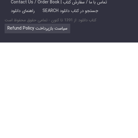
Contact Us / Order Book | تماس با ما / سفارش کتاب
SEARCH جستجو در کتاب دانلود
راهنمای دانلود
کتاب دانلود: از 1391 تا کنون - تمامی حقوق محفوظ است
Refund Policy سیاست بازپرداخت