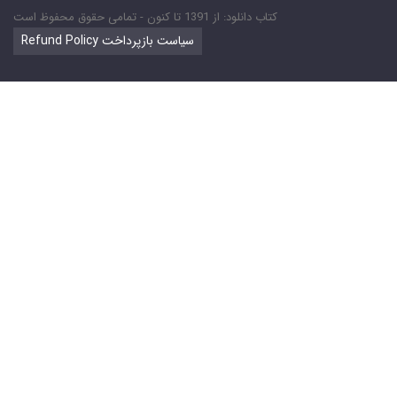
کتاب دانلود: از 1391 تا کنون - تمامی حقوق محفوظ است
Refund Policy سیاست بازپرداخت