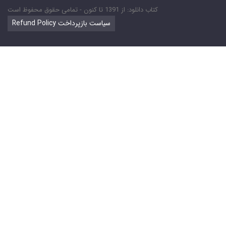
کتاب دانلود: از 1391 تا کنون - تمامی حقوق محفوظ است
Refund Policy سیاست بازپرداخت