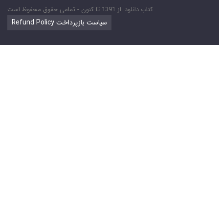
کتاب دانلود: از 1391 تا کنون - تمامی حقوق محفوظ است
Refund Policy سیاست بازپرداخت