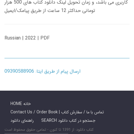
کاربری می باشد، و زمان تحویل لینک دانلود کتاب های 500 هزار
تومانی حداکثر 12 ساعت از طریق پیامک/ایمیل
Russian | 2022 | PDF
ارسال پیام از طریق ایتا: 09390588906
HOME خانه
Contact Us / Order Book | تماس با ما / سفارش کتاب
SEARCH جستجو در کتاب دانلود
راهنمای دانلود
کتاب دانلود: از 1391 تا کنون - تمامی حقوق محفوظ است