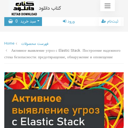
کتاب دانلود
ثبت‌نام
ورود
سبد خرید
0
Home
فهرست محصولات
Активное выявление угроз с Elastic Stack. Построение надежного
стека безопасности: предотвращение, обнаружение и оповещение