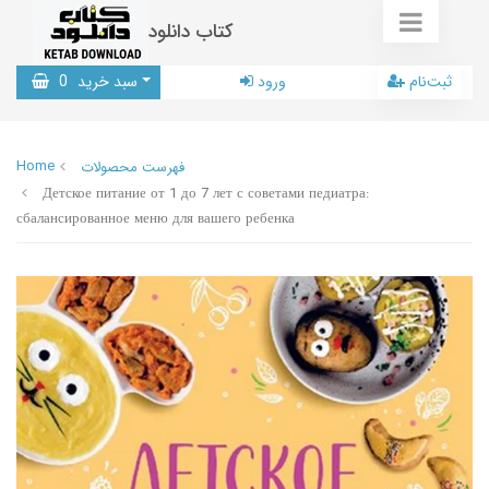
کتاب دانلود
ثبت‌نام
ورود
سبد خرید
0
Home
فهرست محصولات
Детское питание от 1 до 7 лет с советами педиатра:
сбалансированное меню для вашего ребенка