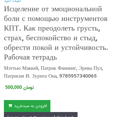
کلیک کنید
Исцеление от эмоциональной
боли с помощью инструментов
КПТ. Как преодолеть грусть,
страх, беспокойство и стыд,
обрести покой и устойчивость.
Рабочая тетрадь
Мэттью Маккей, Патрик Фаннинг, Эрика Пул,
Патрисия И. Зурита Она, 9785957340065
تومان
500,000
افزودن به سبدخرید