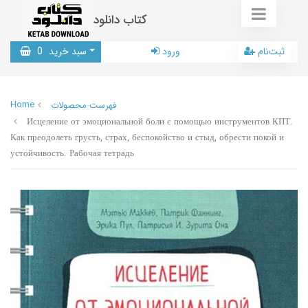
کتاب دانلود
ثبت‌نام
ورود
سبد خرید
0
Home
فهرست محصولات
Исцеление от эмоциональной боли с помощью инструментов КПТ.
Как преодолеть грусть, страх, беспокойство и стыд, обрести покой и
устойчивость. Рабочая тетрадь