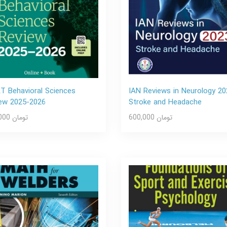
 Behavioral Sciences
IAN Reviews in Neurology 20
ew 2025-2026
Stroke and Headache
600,000 تومان
600,000 تومان