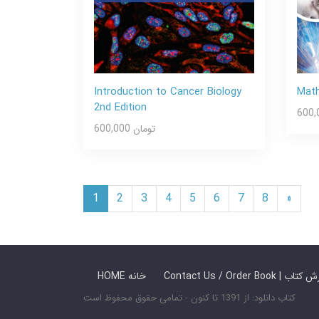
Introduction to Cancer Biology
Math
2nd Edition
600,000 تومان
1
2
3
4
5
6
7
8
»
 ما / سفارش کتاب
HOME خانه
کتاب دانلود: از 1391 تا کنون - تمامی حقوق محفوظ است