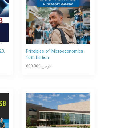
23:
Principles of Microeconomics
10th Edition
600,000 تومان