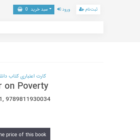
ثبت‌نام
ورود
سبد خرید
0
کارت اعتباری کتاب دانلود با 10,000,000 اعتبار دانلود کتا
r on Poverty
31, 9789811930034
he price of this book