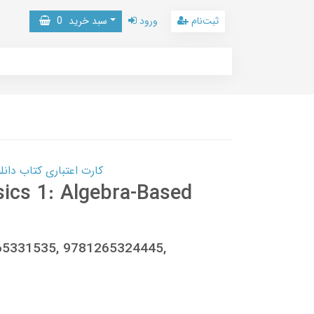
ثبت‌نام
ورود
سبد خرید
0
کارت اعتباری کتاب دانلود با 10,000,000 اعتبار دانلود کتا
sics 1: Algebra-Based
65331535, 9781265324445,