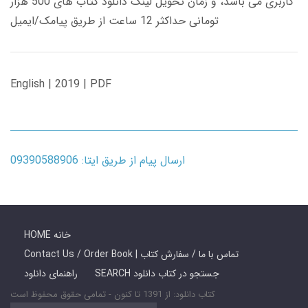
کاربری می باشد، و زمان تحویل لینک دانلود کتاب های 500 هزار
تومانی حداکثر 12 ساعت از طریق پیامک/ایمیل
English | 2019 | PDF
ارسال پیام از طریق ایتا: 09390588906
HOME خانه
Contact Us / Order Book | تماس با ما / سفارش کتاب
SEARCH جستجو در کتاب دانلود
راهنمای دانلود
کتاب دانلود: از 1391 تا کنون - تمامی حقوق محفوظ است