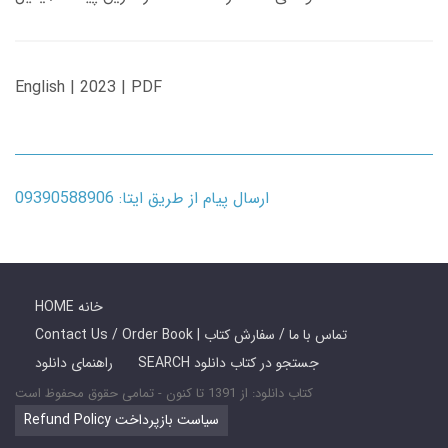
English | 2023 | PDF
ارسال پیام از طریق ایتا: 09390588906
HOME خانه
Contact Us / Order Book | تماس با ما / سفارش کتاب
SEARCH جستجو در کتاب دانلود
راهنمای دانلود
کتاب دانلود: از 1391 تا کنون - تمامی حقوق محفوظ است
Refund Policy سیاست بازپرداخت