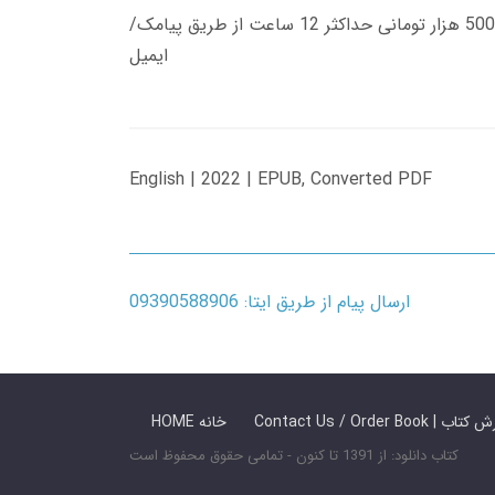
زمان تحویل کتاب های 600 هزار تومانی دانلود فوری از حساب کاربری می باشد، و زمان تحویل لینک دانلود کتاب های 500 هزار تومانی حداکثر 12 ساعت از طریق پیامک/
ایمیل
English | 2022 | EPUB, Converted PDF
ارسال پیام از طریق ایتا: 09390588906
 ما / سفارش کتاب
HOME خانه
کتاب دانلود: از 1391 تا کنون - تمامی حقوق محفوظ است