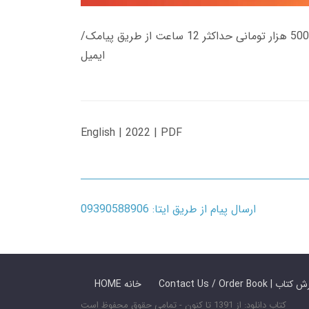
زمان تحویل کتاب های 600 هزار تومانی دانلود فوری از حساب کاربری می باشد، و زمان تحویل لینک دانلود کتاب های 500 هزار تومانی حداکثر 12 ساعت از طریق پیامک/
ایمیل
English | 2022 | PDF
ارسال پیام از طریق ایتا: 09390588906
 ما / سفارش کتاب
HOME خانه
کتاب دانلود: از 1391 تا کنون - تمامی حقوق محفوظ است