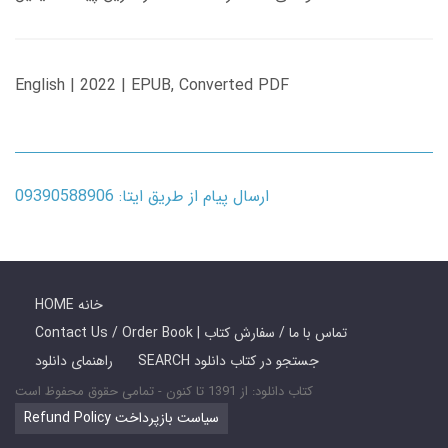
English | 2022 | EPUB, Converted PDF
ارسال پیام از طریق ایتا: 09390588906
HOME خانه
Contact Us / Order Book | تماس با ما / سفارش کتاب
SEARCH جستجو در کتاب دانلود
راهنمای دانلود
کتاب دانلود: از 1391 تا کنون - تمامی حقوق محفوظ است
Refund Policy سیاست بازپرداخت