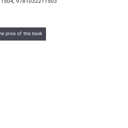
211504, 9781032211503
he price of this book